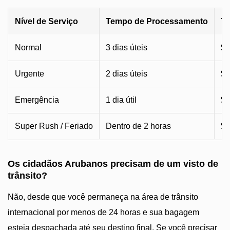
Nível de Serviço
Tempo de Processamento
Ta
Normal
3 dias úteis
$2
Urgente
2 dias úteis
$9
Emergência
1 dia útil
$1
Super Rush / Feriado
Dentro de 2 horas
$1
Os cidadãos Arubanos precisam de um visto de
trânsito?
Não, desde que você permaneça na área de trânsito
internacional por menos de 24 horas e sua bagagem
esteja despachada até seu destino final. Se você precisar