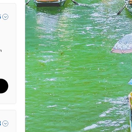
6
n
8