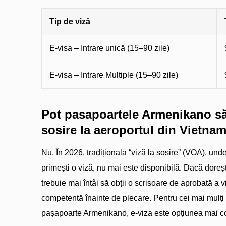
Tip de viză
E-visa – Intrare unică (15–90 zile)
E-visa – Intrare Multiple (15–90 zile)
Pot pasapoartele Armenikano să 
sosire la aeroportul din Vietna
Nu. În 2026, tradiționala “viză la sosire” (VOA), unde
primești o viză, nu mai este disponibilă. Dacă dorești
trebuie mai întâi să obții o scrisoare de aprobată a v
competentă înainte de plecare. Pentru cei mai mulți că
pașapoarte Armenikano, e-viza este opțiunea mai co