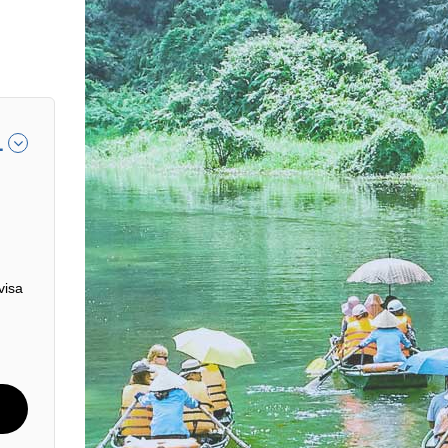
1
visa