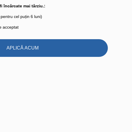
 încărcate mai târziu.:
entru cel puțin 6 luni)
te acceptat
APLICĂ ACUM