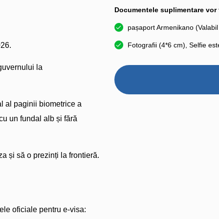
Documentele suplimentare vor fi
pașaport Armenikano (Valabil p
026.
Fotografii (4*6 cm), Selfie es
 guvernului la
 al paginii biometrice a
cu un fundal alb și fără
a și să o prezinți la frontieră.
le oficiale pentru e-visa: