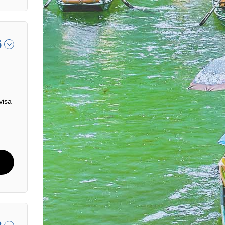
6
visa