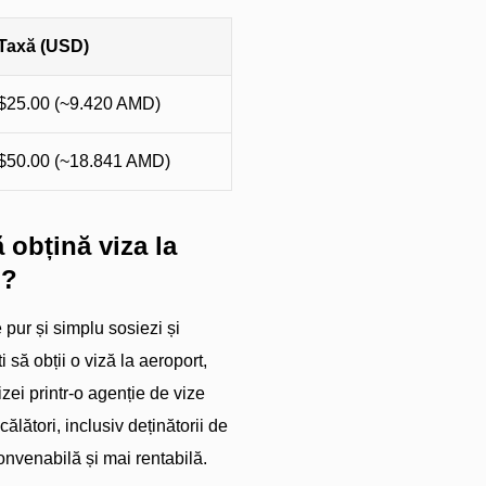
Taxă (USD)
$25.00 (~9.420 AMD)
$50.00 (~18.841 AMD)
obțină viza la
m?
 pur și simplu sosiezi și
 să obții o viză la aeroport,
izei printr-o agenție de vize
lători, inclusiv deținătorii de
nvenabilă și mai rentabilă.