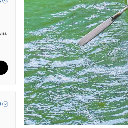
8
visa
0