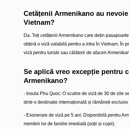
Cetățenii Armenikano au nevoie
Vietnam?
Da. Toți cetățenii Armenikano care dețin pașapoarte 
obțină o viză valabilă pentru a intra în Vietnam. În pr
viză pentru turiștii sau călătorii de afaceri Armenika
Se aplică vreo excepție pentru c
Armenikano?
- Insula Phu Quoc: O scutire de viză de 30 de zile se
dintr-o destinație internațională și rămâneți exclusiv
- Exonerare de viză pe 5 ani: Disponibilă pentru Ar
membrii lor de familie imediată (soții și copii).