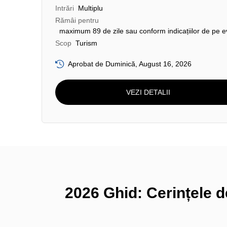
Intrări
Multiplu
Rămâi pentru
maximum 89 de zile sau conform indicațiilor de pe e
Scop
Turism
Aprobat de Duminică, August 16, 2026
VEZI DETALII
2026 Ghid: Cerințele d