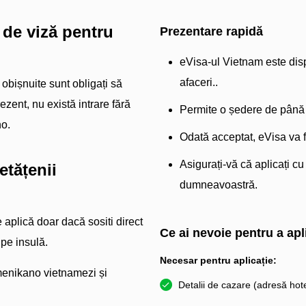
 de viză pentru
Prezentare rapidă
eVisa-ul Vietnam este dispo
afaceri..
obișnuite sunt obligați să
ezent, nu există intrare fără
Permite o ședere de până l
no.
Odată acceptat, eVisa va fi
Asigurați-vă că aplicați cu
etățenii
dumneavoastră.
 aplică doar dacă sositi direct
Ce ai nevoie pentru a apl
 pe insulă.
Necesar pentru aplicație:
menikano vietnamezi și
Detalii de cazare (adresă hote