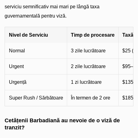
serviciu semnificativ mai mari pe lângă taxa
guvernamentală pentru viză.
Nivel de Serviciu
Timp de procesare
Taxă e
Normal
3 zile lucrătoare
$25 (si
Urgent
2 zile lucrătoare
$95–$
Urgență
1 zi lucrătoare
$135–
Super Rush / Sărbătoare
În termen de 2 ore
$185–
Cetățenii Barbadiană au nevoie de o viză de
tranzit?