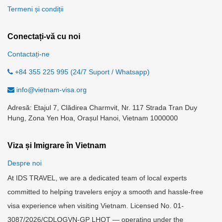
Termeni și condiții
Conectați-vă cu noi
Contactați-ne
+84 355 225 995 (24/7 Suport / Whatsapp)
info@vietnam-visa.org
Adresă: Etajul 7, Clădirea Charmvit, Nr. 117 Strada Tran Duy
Hung, Zona Yen Hoa, Orașul Hanoi, Vietnam 1000000
Viza și Imigrare în Vietnam
Despre noi
At IDS TRAVEL, we are a dedicated team of local experts
committed to helping travelers enjoy a smooth and hassle-free
visa experience when visiting Vietnam. Licensed No. 01-
3087/2026/CDLQGVN-GP LHQT — operating under the