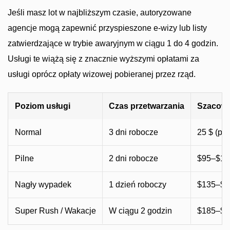
Jeśli masz lot w najbliższym czasie, autoryzowane
agencje mogą zapewnić przyspieszone e-wizy lub listy
zatwierdzające w trybie awaryjnym w ciągu 1 do 4 godzin.
Usługi te wiążą się z znacznie wyższymi opłatami za
usługi oprócz opłaty wizowej pobieranej przez rząd.
Poziom usługi
Czas przetwarzania
Szacowa
Normal
3 dni robocze
25 $ (poj
Pilne
2 dni robocze
$95–$12
Nagły wypadek
1 dzień roboczy
$135–$1
Super Rush / Wakacje
W ciągu 2 godzin
$185–$2