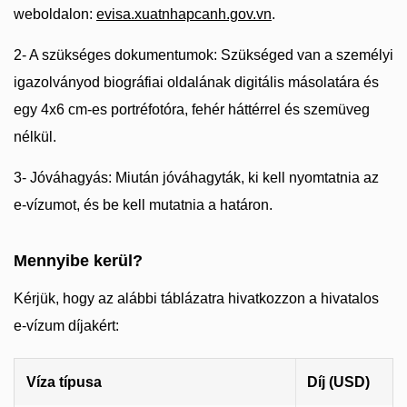
weboldalon:
evisa.xuatnhapcanh.gov.vn
.
2- A szükséges dokumentumok: Szükséged van a személyi
igazolványod biográfiai oldalának digitális másolatára és
egy 4x6 cm-es portréfotóra, fehér háttérrel és szemüveg
nélkül.
3- Jóváhagyás: Miután jóváhagyták, ki kell nyomtatnia az
e-vízumot, és be kell mutatnia a határon.
Mennyibe kerül?
Kérjük, hogy az alábbi táblázatra hivatkozzon a hivatalos
e-vízum díjakért:
Víza típusa
Díj (USD)