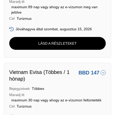
Maradj itt
maximum 89 nap vagy ahogy az e-vízumon meg van
jelölve
Cél
Turizmus
Jóváhagyva által szombat, augusztus 15, 2026
LÁSD A RÉSZLETEKET
Vietnam Evisa (Többes / 1
BBD 147
hónap)
Bejegyzések
Többes
Maradj itt
maximum 30 nap vagy ahogy az e-vízumon feltüntették
Cél
Turizmus