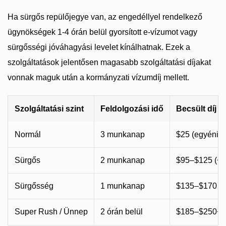
Ha sürgős repülőjegye van, az engedéllyel rendelkező
ügynökségek 1-4 órán belül gyorsított e-vízumot vagy
sürgősségi jóváhagyási levelet kínálhatnak. Ezek a
szolgáltatások jelentősen magasabb szolgáltatási díjakat
vonnak maguk után a kormányzati vízumdíj mellett.
Szolgáltatási szint
Feldolgozási idő
Becsült díj (
Normál
3 munkanap
$25 (egyéni) /
Sürgős
2 munkanap
$95–$125 (~
Sürgősség
1 munkanap
$135–$170 (
Super Rush / Ünnep
2 órán belül
$185–$250+ 