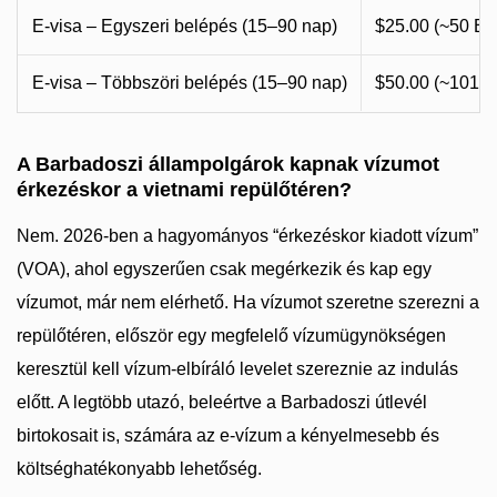
E-visa – Egyszeri belépés (15–90 nap)
$25.00 (~50 B
E-visa – Többszöri belépés (15–90 nap)
$50.00 (~101 
A Barbadoszi állampolgárok kapnak vízumot
érkezéskor a vietnami repülőtéren?
Nem. 2026-ben a hagyományos “érkezéskor kiadott vízum”
(VOA), ahol egyszerűen csak megérkezik és kap egy
vízumot, már nem elérhető. Ha vízumot szeretne szerezni a
repülőtéren, először egy megfelelő vízumügynökségen
keresztül kell vízum-elbíráló levelet szereznie az indulás
előtt. A legtöbb utazó, beleértve a Barbadoszi útlevél
birtokosait is, számára az e-vízum a kényelmesebb és
költséghatékonyabb lehetőség.