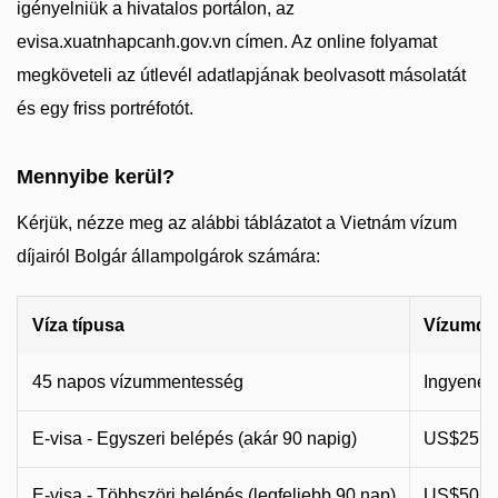
igényelniük a hivatalos portálon, az
evisa.xuatnhapcanh.gov.vn címen. Az online folyamat
megköveteli az útlevél adatlapjának beolvasott másolatát
és egy friss portréfotót.
Mennyibe kerül?
Kérjük, nézze meg az alábbi táblázatot a Vietnám vízum
díjairól Bolgár állampolgárok számára:
Víza típusa
Vízumdíj
45 napos vízummentesség
Ingyenes
E-visa - Egyszeri belépés (akár 90 napig)
US$25 (
E-visa - Többszöri belépés (legfeljebb 90 nap)
US$50 (