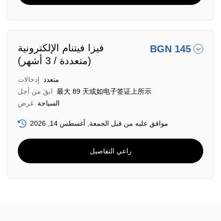
فيزا فيتنام الإلكترونية
BGN 145
(متعددة / 3 أشهر)
متعدد
إدخالات
最大 89 天或如电子签证上所示
ابقَ من أجل
السياحة
غرض
موافق عليه من قبل الجمعة, أغسطس 14, 2026
راعي التفاصيل