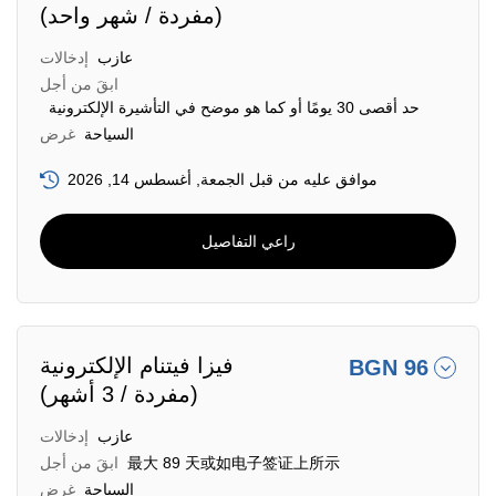
(مفردة / شهر واحد)
عازب
إدخالات
ابقَ من أجل
حد أقصى 30 يومًا أو كما هو موضح في التأشيرة الإلكترونية
السياحة
غرض
موافق عليه من قبل الجمعة, أغسطس 14, 2026
راعي التفاصيل
فيزا فيتنام الإلكترونية
BGN 96
(مفردة / 3 أشهر)
عازب
إدخالات
最大 89 天或如电子签证上所示
ابقَ من أجل
السياحة
غرض