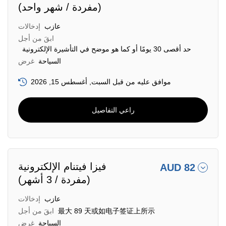
(مفردة / شهر واحد)
عازب
إدخالات
ابقَ من أجل
حد أقصى 30 يومًا أو كما هو موضح في التأشيرة الإلكترونية
السياحة
غرض
موافق عليه من قبل السبت, أغسطس 15, 2026
راعي التفاصيل
فيزا فيتنام الإلكترونية
AUD 82
(مفردة / 3 أشهر)
عازب
إدخالات
最大 89 天或如电子签证上所示
ابقَ من أجل
السياحة
غرض