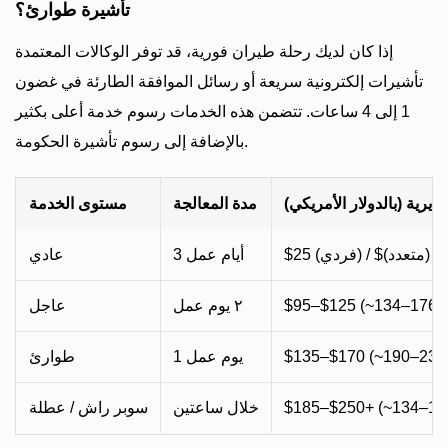
تأشيرة طوارئ؟
إذا كان لديك رحلة طيران فورية، قد توفر الوكالات المعتمدة
تأشيرات إلكترونية سريعة أو رسائل الموافقة الطارئة في غضون
1 إلى 4 ساعات. تتضمن هذه الخدمات رسوم خدمة أعلى بكثير
بالإضافة إلى رسوم تأشيرة الحكومة.
ديرية (بالدولار الأمريكي)
مدة المعالجة
مستوى الخدمة
ردي) / $50 (متعدد)
3 أيام عمل
عادي
$95–$125 (~134–176 
٢ يوم عمل
عاجل
$135–$170 (~190–239
1 يوم عمل
طوارئ
$185–$250+ (~134–17
خلال ساعتين
سوبر راش / عطلة