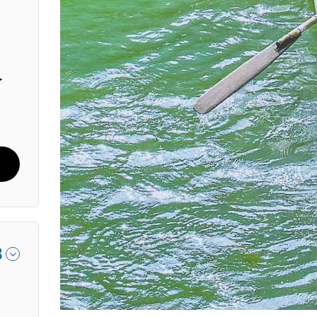
حد أ
8