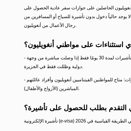
نغويليون الحاصلين على جوازات سفر عادية الحصول على
لا يوجد حالياً دخول بدون تأشيرة للسياح أو المسافرين من
رجال الأعمال من أنغويليون.
 استثناءات على مواطني أنغويليون؟
- جزيرة فوكوك: تنطبق إعفاءات التأشيرات لمدة 30 يومًا فقط إذا وصلت مباشرة من وجهة
دولية وظللت فقط في الجزيرة.
- إعفاء تأشيرة لمدة 5 سنوات: متاح للمواطنين الفيتناميين أنغويليون وأفراد عائلتهم
المباشرين (الأزواج والأطفال).
 التقدم بطلب للحصول على تأشيرة؟
e-visa
تأشيرة الإلكترونية (