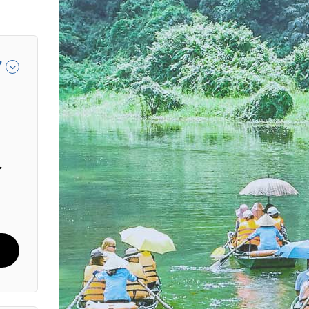
7
حد أ