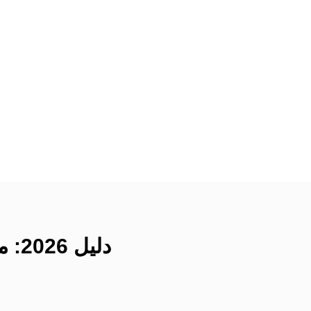
دليل 2026: متطلبات تأشيرة فيتنام لحاملي جواز سفر أنغويليون