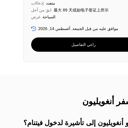
متعدد
إدخالات
最大 89 天或如电子签证上所示
ابقَ من أجل
السياحة
غرض
موافق عليه من قبل الجمعة, أغسطس 14, 2026
راعي التفاصيل
أنغويليون إلى تأشيرة لدخول فيتنام؟