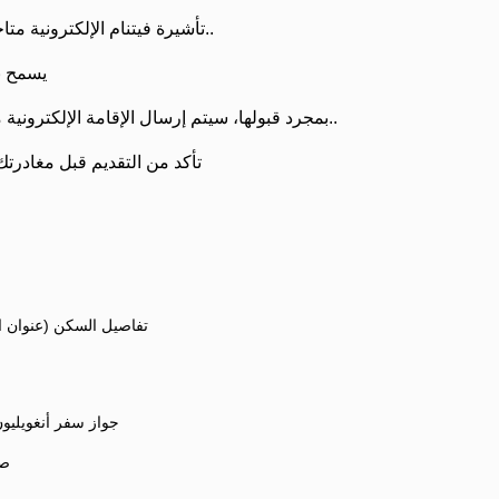
تأشيرة فيتنام الإلكترونية متاحة لأغراض السياحة والأعمال..
يسمح بال
بمجرد قبولها، سيتم إرسال الإقامة الإلكترونية مباشرة إلى بريدك الإلكتروني..
تأكد من التقديم قبل مغادرتك بـ 7-10 أيام عمل على 
تفاصيل السكن (عنوان ال
جواز سفر أنغويليون (ص
صور (4*6