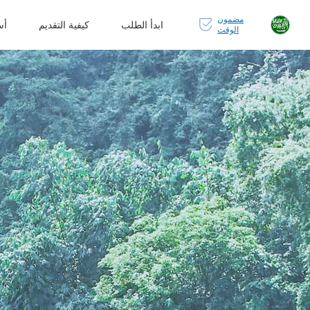
مضمون
ابدأ الطلب
كيفية التقديم
أس
الوقت