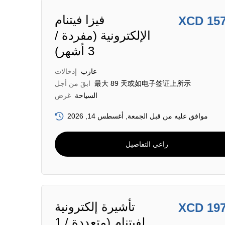
فيزا فيتنام
XCD 15
الإلكترونية (مفردة /
3 أشهر)
عازب
إدخالات
最大 89 天或如电子签证上所示
ابقَ من أجل
السياحة
غرض
موافق عليه من قبل الجمعة, أغسطس 14, 2026
راعي التفاصيل
تأشيرة إلكترونية
XCD 19
لفيتنام (متعددة / 1