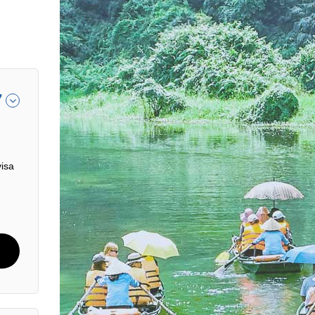
7
visa