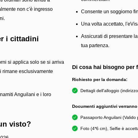
ualmente non c'è ingresso
Consente un soggiorno fin
ni.
Una volta accettato, l'eVis
Assicurati di presentare l
 i cittadini
tua partenza.
ni si applica solo se si arriva
Di cosa hai bisogno per
si rimane esclusivamente
Richiesto per la domanda:
Dettagli dell'alloggio (indirizz
namiti Anguilani e i loro
Documenti aggiuntivi verranno c
Passaporto Anguilani (Valido
un visto?
Foto (4*6 cm), Selfie è accett
2026.