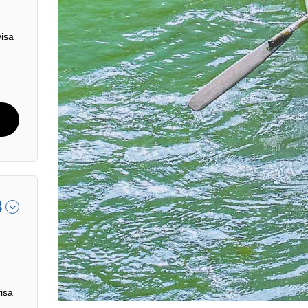
visa
8
isa