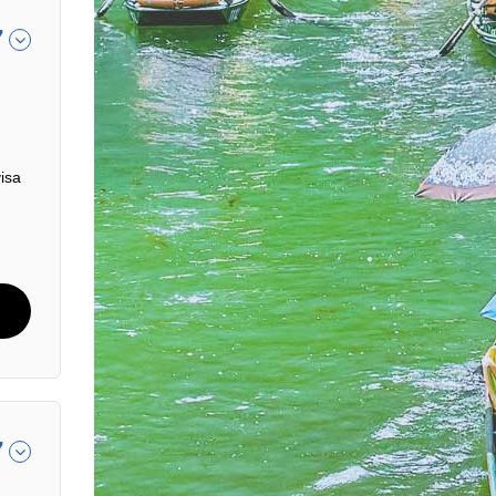
7
isa
7