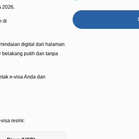
a 2026.
h di
indaian digital dari halaman
r belakang putih dan tanpa
etak e-visa Anda dan
-visa resmi: