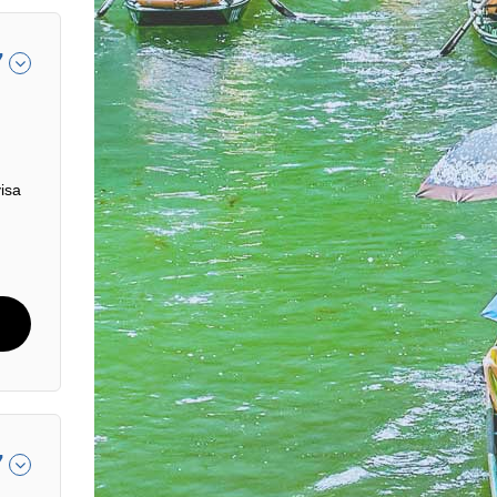
7
isa
7