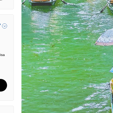
7
isa