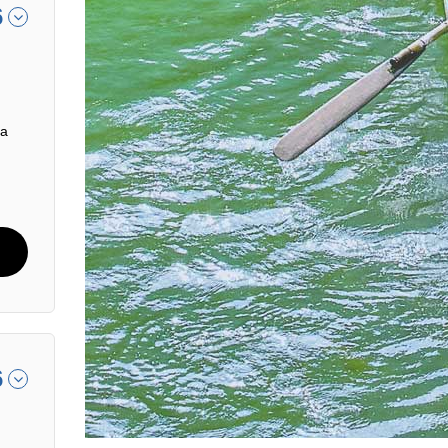
6
sa
6