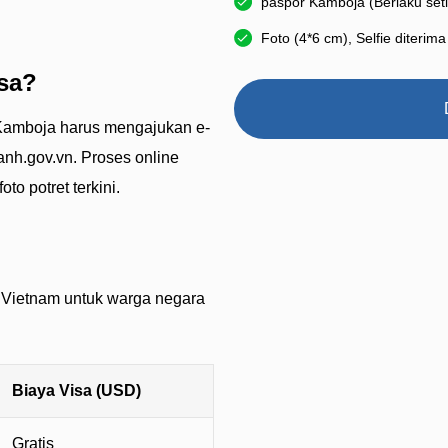
paspor Kamboja (Berlaku set
Foto (4*6 cm), Selfie diterima
sa?
r Kamboja harus mengajukan e-
canh.gov.vn. Proses online
o potret terkini.
a Vietnam untuk warga negara
Biaya Visa (USD)
Gratis