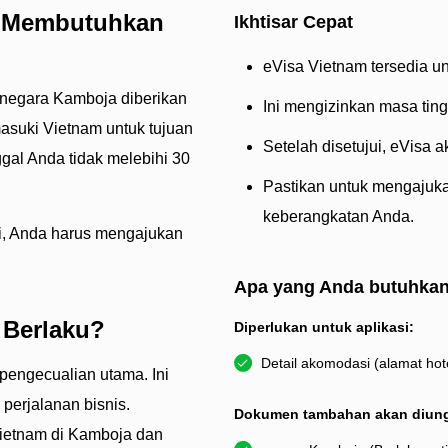
a Membutuhkan
Ikhtisar Cepat
eVisa Vietnam tersedia unt
a negara Kamboja diberikan
Ini mengizinkan masa ting
asuki Vietnam untuk tujuan
Setelah disetujui, eVisa 
ggal Anda tidak melebihi 30
Pastikan untuk mengajuka
keberangkatan Anda.
ri, Anda harus mengajukan
Apa yang Anda butuhka
 Berlaku?
Diperlukan untuk aplikasi:
Detail akomodasi (alamat hote
 pengecualian utama. Ini
perjalanan bisnis.
Dokumen tambahan akan diun
Vietnam di Kamboja dan