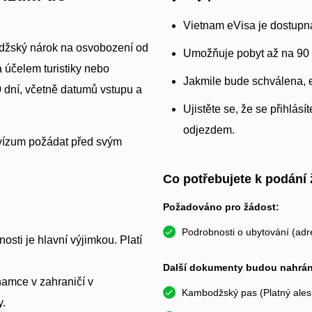
Vietnam eVisa je dostupná 
džský nárok na osvobození od
Umožňuje pobyt až na 90 
 účelem turistiky nebo
Jakmile bude schválena, 
 dní, včetně datumů vstupu a
Ujistěte se, že se přihlás
odjezdem.
-vízum požádat před svým
Co potřebujete k podání 
Požadováno pro žádost:
Podrobnosti o ubytování (adr
sti je hlavní výjimkou. Platí
Další dokumenty budou nahrány
tnamce v zahraničí v
Kambodžský pas (Platný ales
y.