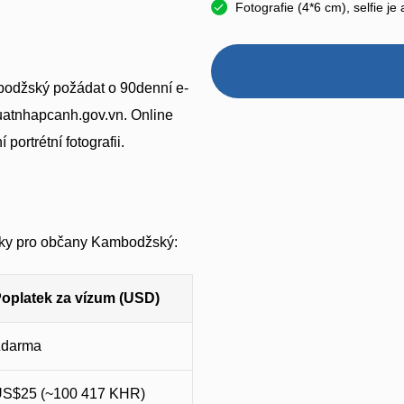
Fotografie (4*6 cm), selfie j
mbodžský požádat o 90denní e-
xuatnhapcanh.gov.vn. Online
ortrétní fotografii.
atky pro občany Kambodžský:
oplatek za vízum (USD)
Zdarma
S$25 (~100 417 KHR)