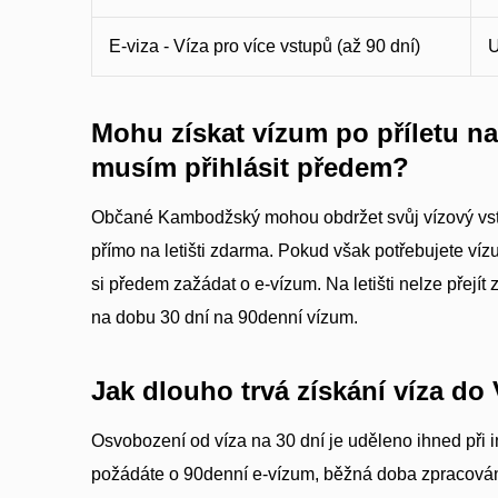
E-viza - Víza pro více vstupů (až 90 dní)
U
Mohu získat vízum po příletu na 
musím přihlásit předem?
Občané Kambodžský mohou obdržet svůj vízový vstu
přímo na letišti zdarma. Pokud však potřebujete ví
si předem zažádat o e-vízum. Na letišti nelze přejít
na dobu 30 dní na 90denní vízum.
Jak dlouho trvá získání víza do
Osvobození od víza na 30 dní je uděleno ihned při 
požádáte o 90denní e-vízum, běžná doba zpracování