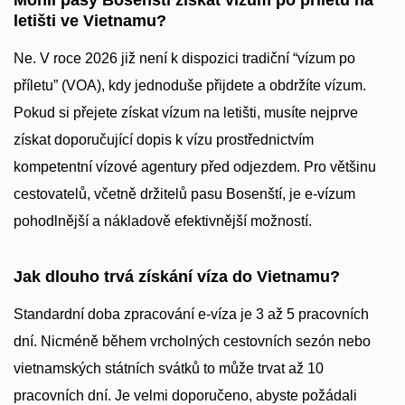
Mohli pasy Bosenští získat vízum po příletu na
letišti ve Vietnamu?
Ne. V roce 2026 již není k dispozici tradiční “vízum po
příletu” (VOA), kdy jednoduše přijdete a obdržíte vízum.
Pokud si přejete získat vízum na letišti, musíte nejprve
získat doporučující dopis k vízu prostřednictvím
kompetentní vízové agentury před odjezdem. Pro většinu
cestovatelů, včetně držitelů pasu Bosenští, je e-vízum
pohodlnější a nákladově efektivnější možností.
Jak dlouho trvá získání víza do Vietnamu?
Standardní doba zpracování e-víza je 3 až 5 pracovních
dní. Nicméně během vrcholných cestovních sezón nebo
vietnamských státních svátků to může trvat až 10
pracovních dní. Je velmi doporučeno, abyste požádali