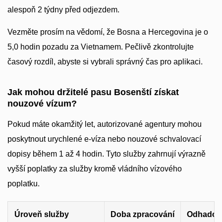
alespoň 2 týdny před odjezdem.
Vezměte prosím na vědomí, že Bosna a Hercegovina je o
5,0 hodin pozadu za Vietnamem. Pečlivě zkontrolujte
časový rozdíl, abyste si vybrali správný čas pro aplikaci.
Jak mohou držitelé pasu Bosenští získat
nouzové vízum?
Pokud máte okamžitý let, autorizované agentury mohou
poskytnout urychlené e-víza nebo nouzové schvalovací
dopisy během 1 až 4 hodin. Tyto služby zahrnují výrazně
vyšší poplatky za služby kromě vládního vízového
poplatku.
Úroveň služby
Doba zpracování
Odhadova