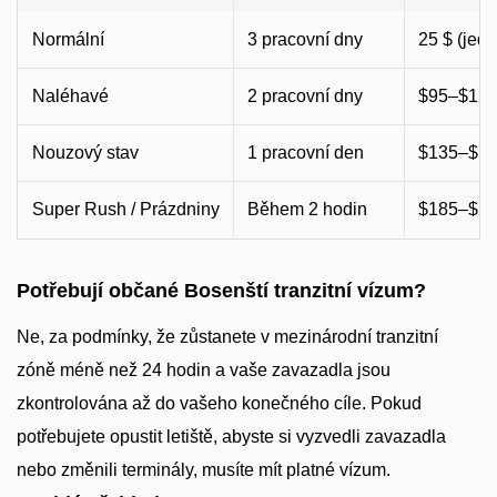
Normální
3 pracovní dny
25 $ (jedno
Naléhavé
2 pracovní dny
$95–$125
Nouzový stav
1 pracovní den
$135–$17
Super Rush / Prázdniny
Během 2 hodin
$185–$25
Potřebují občané Bosenští tranzitní vízum?
Ne, za podmínky, že zůstanete v mezinárodní tranzitní
zóně méně než 24 hodin a vaše zavazadla jsou
zkontrolována až do vašeho konečného cíle. Pokud
potřebujete opustit letiště, abyste si vyzvedli zavazadla
nebo změnili terminály, musíte mít platné vízum.