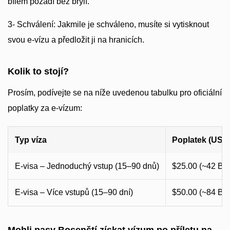
bílém pozadí bez brýlí.
3- Schválení: Jakmile je schváleno, musíte si vytisknout
svou e-vízu a předložit ji na hranicích.
Kolik to stojí?
Prosím, podívejte se na níže uvedenou tabulku pro oficiální
poplatky za e-vízum:
Typ víza
Poplatek (USD
E-visa – Jednoduchý vstup (15–90 dnů)
$25.00 (~42 BA
E-visa – Více vstupů (15–90 dní)
$50.00 (~84 BA