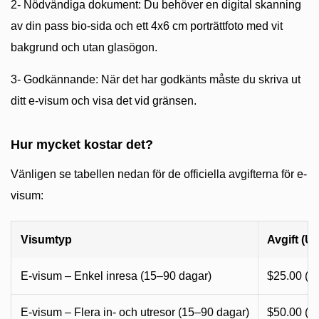
2- Nödvändiga dokument: Du behöver en digital skanning
av din pass bio-sida och ett 4x6 cm porträttfoto med vit
bakgrund och utan glasögon.
3- Godkännande: När det har godkänts måste du skriva ut
ditt e-visum och visa det vid gränsen.
Hur mycket kostar det?
Vänligen se tabellen nedan för de officiella avgifterna för e-
visum:
Visumtyp
Avgift (U
E-visum – Enkel inresa (15–90 dagar)
$25.00 (~
E-visum – Flera in- och utresor (15–90 dagar)
$50.00 (~