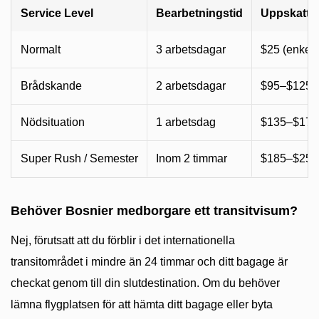
Service Level
Bearbetningstid
Uppskattad
Normalt
3 arbetsdagar
$25 (enkel) 
Brådskande
2 arbetsdagar
$95–$125 
Nödsituation
1 arbetsdag
$135–$170
Super Rush / Semester
Inom 2 timmar
$185–$250
Behöver Bosnier medborgare ett transitvisum?
Nej, förutsatt att du förblir i det internationella
transitområdet i mindre än 24 timmar och ditt bagage är
checkat genom till din slutdestination. Om du behöver
lämna flygplatsen för att hämta ditt bagage eller byta