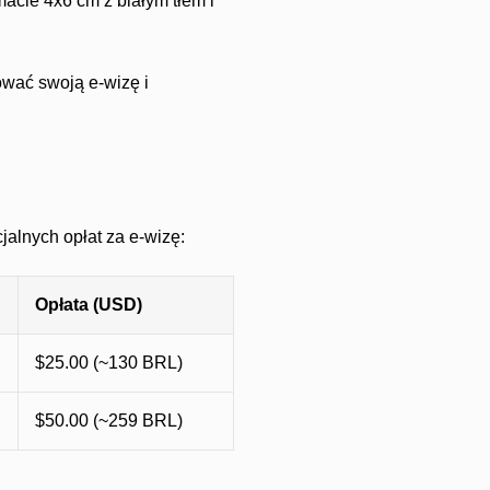
acie 4x6 cm z białym tłem i
ować swoją e-wizę i
jalnych opłat za e-wizę:
Opłata (USD)
$25.00 (~130 BRL)
$50.00 (~259 BRL)