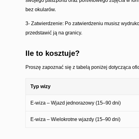
swojego paszportu oraz portretowego zdjęcia w form
bez okularów.
3- Zatwierdzenie: Po zatwierdzeniu musisz wydruk
przedstawić ją na granicy.
Ile to kosztuje?
Proszę zapoznać się z tabelą poniżej dotycząca ofic
Typ wizy
E-wiza – Wjazd jednorazowy (15–90 dni)
E-wiza – Wielokrotne wjazdy (15–90 dni)