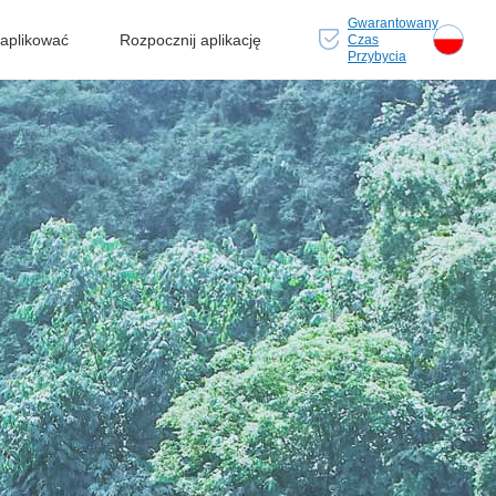
Gwarantowany
 aplikować
Rozpocznij aplikację
Czas
Przybycia