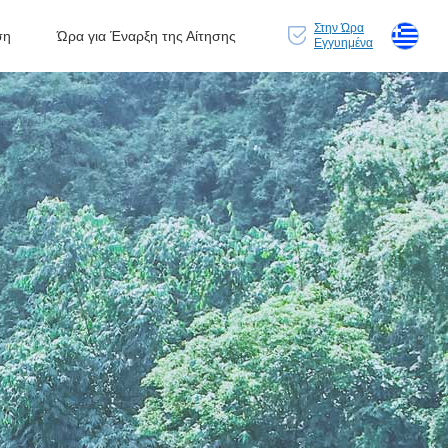
Στην Ώρα
ση
Ώρα για Έναρξη της Αίτησης
Εγγυημένα