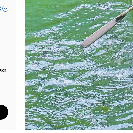
3
νική