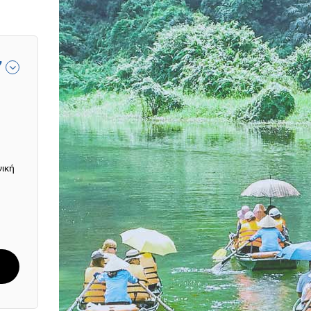
7
νική