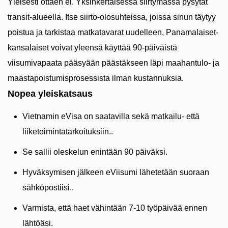
Yleisesti ottaen ei. Yksinkertaisessa siirtymässä pysytät
transit-alueella. Itse siirto-olosuhteissa, joissa sinun täytyy
poistua ja tarkistaa matkatavarat uudelleen, Panamalaiset-
kansalaiset voivat yleensä käyttää 90-päiväistä
viisumivapaata pääsyään päästäkseen läpi maahantulo- ja
maastapoistumisprosessista ilman kustannuksia.
Nopea yleiskatsaus
Vietnamin eVisa on saatavilla sekä matkailu- että
liiketoimintatarkoituksiin..
Se sallii oleskelun enintään 90 päiväksi.
Hyväksymisen jälkeen eViisumi lähetetään suoraan
sähköpostiisi..
Varmista, että haet vähintään 7-10 työpäivää ennen
lähtöäsi.