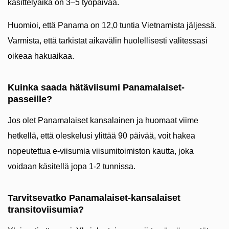
käsittelyaika on 3–5 työpäivää.
Huomioi, että Panama on 12,0 tuntia Vietnamista jäljessä.
Varmista, että tarkistat aikavälin huolellisesti valitessasi
oikeaa hakuaikaa.
Kuinka saada hätäviisumi Panamalaiset-
passeille?
Jos olet Panamalaiset kansalainen ja huomaat viime
hetkellä, että oleskelusi ylittää 90 päivää, voit hakea
nopeutettua e-viisumia viisumitoimiston kautta, joka
voidaan käsitellä jopa 1-2 tunnissa.
Tarvitsevatko Panamalaiset-kansalaiset
transitoviisumia?