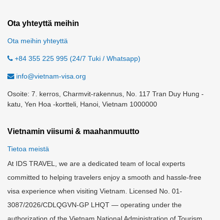
Ota yhteyttä meihin
Ota meihin yhteyttä
+84 355 225 995 (24/7 Tuki / Whatsapp)
info@vietnam-visa.org
Osoite: 7. kerros, Charmvit-rakennus, No. 117 Tran Duy Hung -
katu, Yen Hoa -kortteli, Hanoi, Vietnam 1000000
Vietnamin viisumi & maahanmuutto
Tietoa meistä
At IDS TRAVEL, we are a dedicated team of local experts
committed to helping travelers enjoy a smooth and hassle-free
visa experience when visiting Vietnam. Licensed No. 01-
3087/2026/CDLQGVN-GP LHQT — operating under the
authorization of the Vietnam National Administration of Tourism.