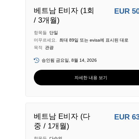
베트남 E비자 (1회
EUR 5
/ 3개월)
항목들
단일
머무르세요.
최대 89일 또는 evisa에 표시된 대로
목적
관광
승인됨 금요일, 8월 14, 2026
자세한 내용 보기
베트남 E비자 (다
EUR 6
중 / 1개월)
항목들
다수의