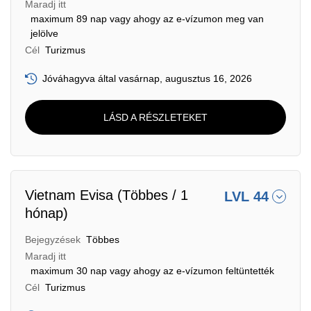
Maradj itt
maximum 89 nap vagy ahogy az e-vízumon meg van
jelölve
Cél
Turizmus
Jóváhagyva által vasárnap, augusztus 16, 2026
LÁSD A RÉSZLETEKET
Vietnam Evisa (Többes / 1
LVL 44
hónap)
Bejegyzések
Többes
Maradj itt
maximum 30 nap vagy ahogy az e-vízumon feltüntették
Cél
Turizmus