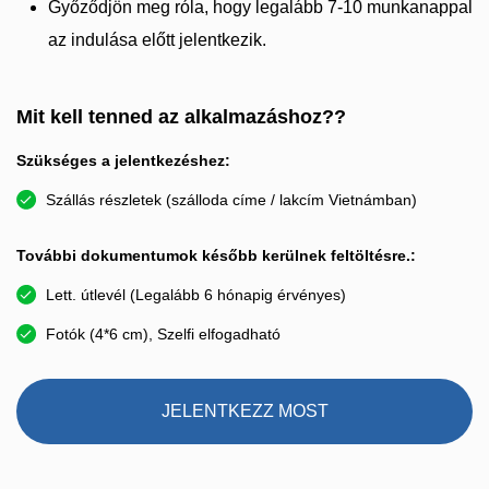
Győződjön meg róla, hogy legalább 7-10 munkanappal
az indulása előtt jelentkezik.
Mit kell tenned az alkalmazáshoz??
Szükséges a jelentkezéshez:
Szállás részletek (szálloda címe / lakcím Vietnámban)
További dokumentumok később kerülnek feltöltésre.:
Lett. útlevél (Legalább 6 hónapig érvényes)
Fotók (4*6 cm), Szelfi elfogadható
JELENTKEZZ MOST