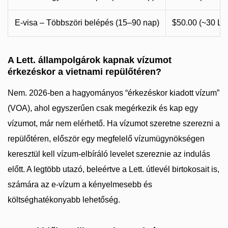
E-visa – Többszöri belépés (15–90 nap)
$50.00 (~30 LV
A Lett. állampolgárok kapnak vízumot
érkezéskor a vietnami repülőtéren?
Nem. 2026-ben a hagyományos “érkezéskor kiadott vízum”
(VOA), ahol egyszerűen csak megérkezik és kap egy
vízumot, már nem elérhető. Ha vízumot szeretne szerezni a
repülőtéren, először egy megfelelő vízumügynökségen
keresztül kell vízum-elbíráló levelet szereznie az indulás
előtt. A legtöbb utazó, beleértve a Lett. útlevél birtokosait is,
számára az e-vízum a kényelmesebb és
költséghatékonyabb lehetőség.