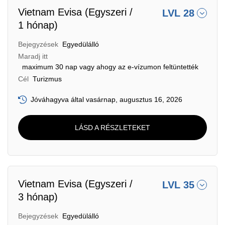
Vietnam Evisa (Egyszeri /
LVL 28
1 hónap)
Bejegyzések
Egyedülálló
Maradj itt
maximum 30 nap vagy ahogy az e-vízumon feltüntették
Cél
Turizmus
Jóváhagyva által vasárnap, augusztus 16, 2026
LÁSD A RÉSZLETEKET
Vietnam Evisa (Egyszeri /
LVL 35
3 hónap)
Bejegyzések
Egyedülálló