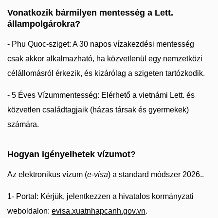
Vonatkozik bármilyen mentesség a Lett.
állampolgárokra?
- Phu Quoc-sziget: A 30 napos vízakezdési mentesség
csak akkor alkalmazható, ha közvetlenül egy nemzetközi
célállomásról érkezik, és kizárólag a szigeten tartózkodik.
- 5 Éves Vízummentesség: Elérhető a vietnámi Lett. és
közvetlen családtagjaik (házas társak és gyermekek)
számára.
Hogyan igényelhetek vízumot?
Az elektronikus vízum (
e-visa
) a standard módszer 2026..
1- Portal: Kérjük, jelentkezzen a hivatalos kormányzati
weboldalon:
evisa.xuatnhapcanh.gov.vn
.