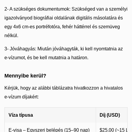
2- A szükséges dokumentumok: Szükséged van a személyi
igazolványod biográfiai oldalának digitális másolatára és
egy 4x6 cm-es portréfotóra, fehér háttérrel és szemüveg
nélkül.
3- Jóváhagyás: Miután jóváhagyták, ki kell nyomtatnia az
e-vízumot, és be kell mutatnia a határon.
Mennyibe kerül?
Kérjük, hogy az alábbi táblázatra hivatkozzon a hivatalos
e-vízum díjakért:
Víza típusa
Díj (USD)
E-visa – Egyszeri belépés (15–90 nap)
$25.00 (~15 LV