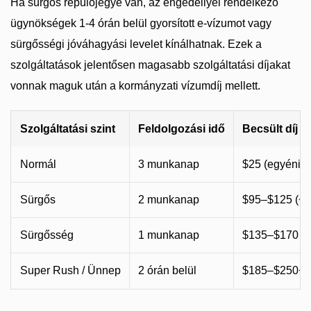
Ha sürgős repülőjegye van, az engedéllyel rendelkező
ügynökségek 1-4 órán belül gyorsított e-vízumot vagy
sürgősségi jóváhagyási levelet kínálhatnak. Ezek a
szolgáltatások jelentősen magasabb szolgáltatási díjakat
vonnak maguk után a kormányzati vízumdíj mellett.
Szolgáltatási szint
Feldolgozási idő
Becsült díj (
Normál
3 munkanap
$25 (egyéni) /
Sürgős
2 munkanap
$95–$125 (~5
Sürgősség
1 munkanap
$135–$170 (
Super Rush / Ünnep
2 órán belül
$185–$250+ 