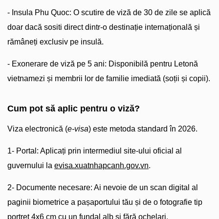
- Insula Phu Quoc: O scutire de viză de 30 de zile se aplică
doar dacă sositi direct dintr-o destinație internațională și
rămâneți exclusiv pe insulă.
- Exonerare de viză pe 5 ani: Disponibilă pentru Letonă
vietnamezi și membrii lor de familie imediată (soții și copii).
Cum pot să aplic pentru o viză?
Viza electronică (
e-visa
) este metoda standard în 2026.
1- Portal: Aplicați prin intermediul site-ului oficial al
guvernului la
evisa.xuatnhapcanh.gov.vn
.
2- Documente necesare: Ai nevoie de un scan digital al
paginii biometrice a pașaportului tău și de o fotografie tip
portret 4x6 cm cu un fundal alb și fără ochelari.