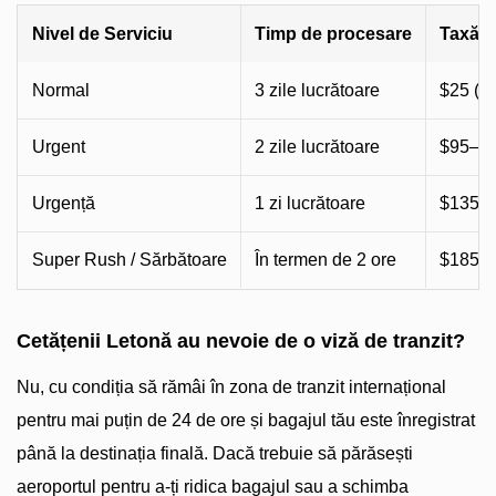
Nivel de Serviciu
Timp de procesare
Taxă e
Normal
3 zile lucrătoare
$25 (si
Urgent
2 zile lucrătoare
$95–$1
Urgență
1 zi lucrătoare
$135–$
Super Rush / Sărbătoare
În termen de 2 ore
$185–$
Cetățenii Letonă au nevoie de o viză de tranzit?
Nu, cu condiția să rămâi în zona de tranzit internațional
pentru mai puțin de 24 de ore și bagajul tău este înregistrat
până la destinația finală. Dacă trebuie să părăsești
aeroportul pentru a-ți ridica bagajul sau a schimba