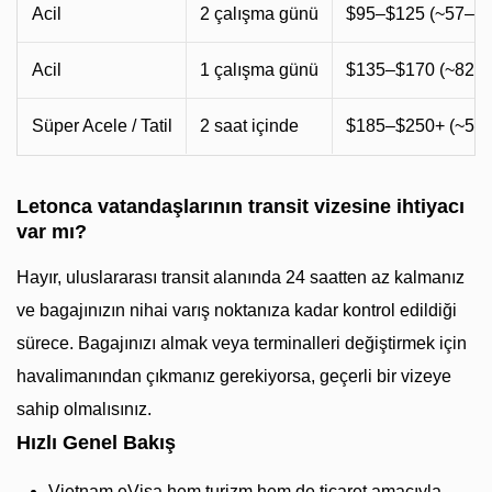
Acil
2 çalışma günü
$95–$125 (~57–76
Acil
1 çalışma günü
$135–$170 (~82–1
Süper Acele / Tatil
2 saat içinde
$185–$250+ (~57–
Letonca vatandaşlarının transit vizesine ihtiyacı
var mı?
Hayır, uluslararası transit alanında 24 saatten az kalmanız
ve bagajınızın nihai varış noktanıza kadar kontrol edildiği
sürece. Bagajınızı almak veya terminalleri değiştirmek için
havalimanından çıkmanız gerekiyorsa, geçerli bir vizeye
sahip olmalısınız.
Hızlı Genel Bakış
Vietnam eVisa hem turizm hem de ticaret amacıyla