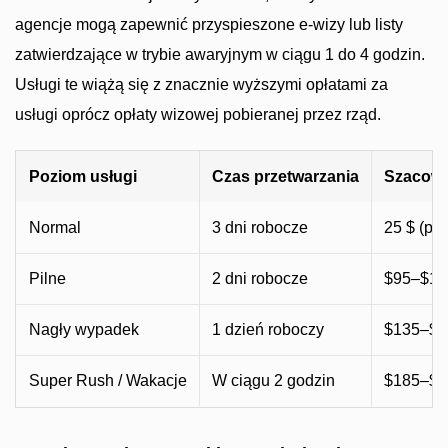
agencje mogą zapewnić przyspieszone e-wizy lub listy
zatwierdzające w trybie awaryjnym w ciągu 1 do 4 godzin.
Usługi te wiążą się z znacznie wyższymi opłatami za
usługi oprócz opłaty wizowej pobieranej przez rząd.
Poziom usługi
Czas przetwarzania
Szacowa
Normal
3 dni robocze
25 $ (poj
Pilne
2 dni robocze
$95–$12
Nagły wypadek
1 dzień roboczy
$135–$1
Super Rush / Wakacje
W ciągu 2 godzin
$185–$2