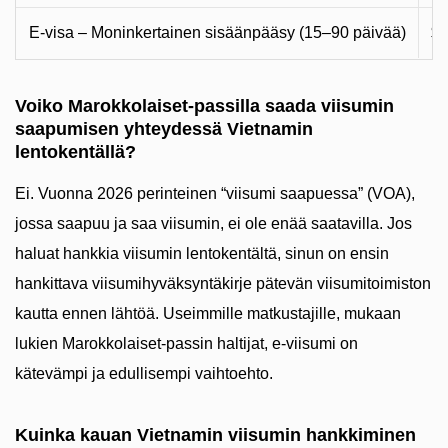
E-visa – Moninkertainen sisäänpääsy (15–90 päivää)
$5
Voiko Marokkolaiset-passilla saada viisumin
saapumisen yhteydessä Vietnamin
lentokentällä?
Ei. Vuonna 2026 perinteinen “viisumi saapuessa” (VOA),
jossa saapuu ja saa viisumin, ei ole enää saatavilla. Jos
haluat hankkia viisumin lentokentältä, sinun on ensin
hankittava viisumihyväksyntäkirje pätevän viisumitoimiston
kautta ennen lähtöä. Useimmille matkustajille, mukaan
lukien Marokkolaiset-passin haltijat, e-viisumi on
kätevämpi ja edullisempi vaihtoehto.
Kuinka kauan Vietnamin viisumin hankkiminen