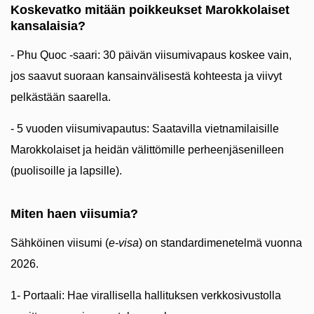
Koskevatko mitään poikkeukset Marokkolaiset
kansalaisia?
- Phu Quoc -saari: 30 päivän viisumivapaus koskee vain,
jos saavut suoraan kansainvälisestä kohteesta ja viivyt
pelkästään saarella.
- 5 vuoden viisumivapautus: Saatavilla vietnamilaisille
Marokkolaiset ja heidän välittömille perheenjäsenilleen
(puolisoille ja lapsille).
Miten haen viisumia?
Sähköinen viisumi (
e-visa
) on standardimenetelmä vuonna
2026.
1- Portaali: Hae virallisella hallituksen verkkosivustolla