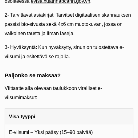
osoitteessa
evisa.xuatnhapcanh.gov.vn
.
2- Tarvittavat asiakirjat: Tarvitset digitaalisen skannauksen
passisi bio-sivusta sekä 4x6 cm muotokuvan, jossa on
valkoinen tausta ja ilman laseja.
3- Hyväksyntä: Kun hyväksytty, sinun on tulostettava e-
viisumi ja esitettävä se rajalla.
Paljonko se maksaa?
Viittaatte alla olevaan taulukkoon viralliset e-
viisumimaksut:
Visa-tyyppi
M
E-viisumi – Yksi pääsy (15–90 päivää)
$2