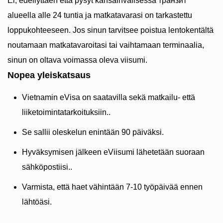
Ei, edellyttäen että pysyt kansainvälisessä транзит
alueella alle 24 tuntia ja matkatavarasi on tarkastettu
loppukohteeseen. Jos sinun tarvitsee poistua lentokentältä
noutamaan matkatavaroitasi tai vaihtamaan terminaalia,
sinun on oltava voimassa oleva viisumi.
Nopea yleiskatsaus
Vietnamin eVisa on saatavilla sekä matkailu- että
liiketoimintatarkoituksiin..
Se sallii oleskelun enintään 90 päiväksi.
Hyväksymisen jälkeen eViisumi lähetetään suoraan
sähköpostiisi..
Varmista, että haet vähintään 7-10 työpäivää ennen
lähtöäsi.