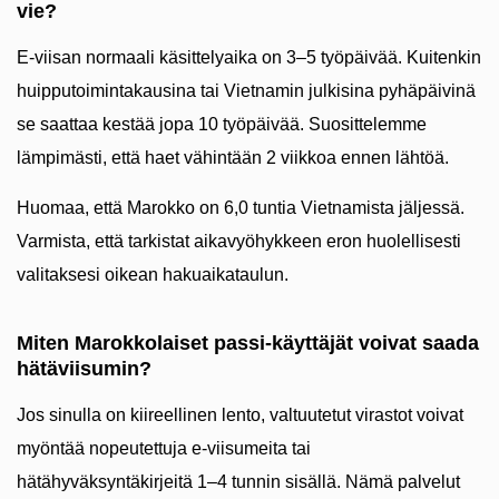
vie?
E-viisan normaali käsittelyaika on 3–5 työpäivää. Kuitenkin
huipputoimintakausina tai Vietnamin julkisina pyhäpäivinä
se saattaa kestää jopa 10 työpäivää. Suosittelemme
lämpimästi, että haet vähintään 2 viikkoa ennen lähtöä.
Huomaa, että Marokko on 6,0 tuntia Vietnamista jäljessä.
Varmista, että tarkistat aikavyöhykkeen eron huolellisesti
valitaksesi oikean hakuaikataulun.
Miten Marokkolaiset passi-käyttäjät voivat saada
hätäviisumin?
Jos sinulla on kiireellinen lento, valtuutetut virastot voivat
myöntää nopeutettuja e-viisumeita tai
hätähyväksyntäkirjeitä 1–4 tunnin sisällä. Nämä palvelut