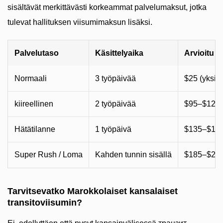
sisältävät merkittävästi korkeammat palvelumaksut, jotka
tulevat hallituksen viisumimaksun lisäksi.
Palvelutaso
Käsittelyaika
Arvioitu 
Normaali
3 työpäivää
$25 (yksi) 
kiireellinen
2 työpäivää
$95–$125 
Hätätilanne
1 työpäivä
$135–$170
Super Rush / Loma
Kahden tunnin sisällä
$185–$250
Tarvitsevatko Marokkolaiset kansalaiset
transitoviisumin?