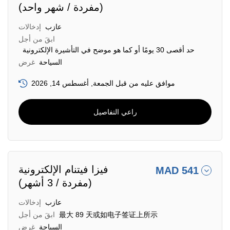
(مفردة / شهر واحد)
عازب
إدخالات
ابقَ من أجل
حد أقصى 30 يومًا أو كما هو موضح في التأشيرة الإلكترونية
السياحة
غرض
موافق عليه من قبل الجمعة, أغسطس 14, 2026
راعي التفاصيل
فيزا فيتنام الإلكترونية
MAD 541
(مفردة / 3 أشهر)
عازب
إدخالات
最大 89 天或如电子签证上所示
ابقَ من أجل
السياحة
غرض