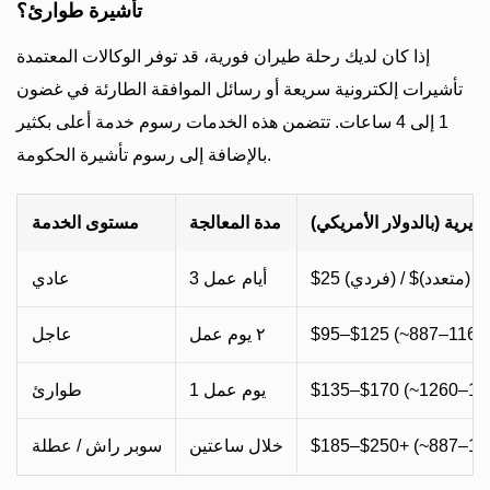
تأشيرة طوارئ؟
إذا كان لديك رحلة طيران فورية، قد توفر الوكالات المعتمدة
تأشيرات إلكترونية سريعة أو رسائل الموافقة الطارئة في غضون
1 إلى 4 ساعات. تتضمن هذه الخدمات رسوم خدمة أعلى بكثير
بالإضافة إلى رسوم تأشيرة الحكومة.
ديرية (بالدولار الأمريكي)
مدة المعالجة
مستوى الخدمة
ردي) / $50 (متعدد)
3 أيام عمل
عادي
$95–$125 (~887–1167
٢ يوم عمل
عاجل
$135–$170 (~1260–1
1 يوم عمل
طوارئ
$185–$250+ (~887–11
خلال ساعتين
سوبر راش / عطلة