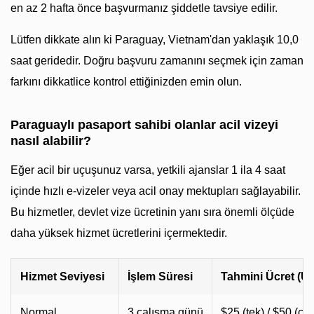
en az 2 hafta önce başvurmanız şiddetle tavsiye edilir.
Lütfen dikkate alın ki Paraguay, Vietnam'dan yaklaşık 10,0
saat geridedir. Doğru başvuru zamanını seçmek için zaman
farkını dikkatlice kontrol ettiğinizden emin olun.
Paraguaylı pasaport sahibi olanlar acil vizeyi
nasıl alabilir?
Eğer acil bir uçuşunuz varsa, yetkili ajanslar 1 ila 4 saat
içinde hızlı e-vizeler veya acil onay mektupları sağlayabilir.
Bu hizmetler, devlet vize ücretinin yanı sıra önemli ölçüde
daha yüksek hizmet ücretlerini içermektedir.
Hizmet Seviyesi
İşlem Süresi
Tahmini Ücret (U
Normal
3 çalışma günü
$25 (tek) / $50 (ço