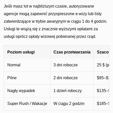
Jeśli masz lot w najbliższym czasie, autoryzowane
agencje mogą zapewnić przyspieszone e-wizy lub listy
zatwierdzające w trybie awaryjnym w ciągu 1 do 4 godzin.
Usługi te wiążą się z znacznie wyższymi opłatami za
usługi oprócz opłaty wizowej pobieranej przez rząd.
Poziom usługi
Czas przetwarzania
Szacowa
Normal
3 dni robocze
25 $ (poj
Pilne
2 dni robocze
$95–$12
Nagły wypadek
1 dzień roboczy
$135–$1
Super Rush / Wakacje
W ciągu 2 godzin
$185–$2