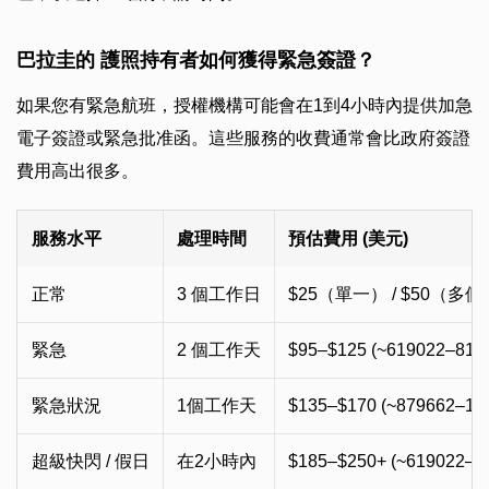
巴拉圭的 護照持有者如何獲得緊急簽證？
如果您有緊急航班，授權機構可能會在1到4小時內提供加急
電子簽證或緊急批准函。這些服務的收費通常會比政府簽證
費用高出很多。
服務水平
處理時間
預估費用 (美元)
正常
3 個工作日
$25（單一） / $50（多個
緊急
2 個工作天
$95–$125 (~619022–814
緊急狀況
1個工作天
$135–$170 (~879662–11
超級快閃 / 假日
在2小時內
$185–$250+ (~619022–8