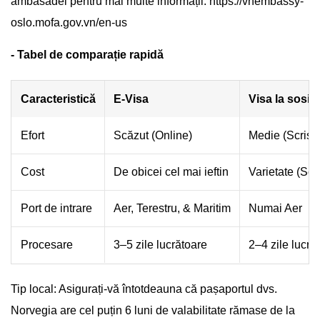
ambasadei pentru mai multe informații: https://vnembassy-
oslo.mofa.gov.vn/en-us
- Tabel de comparație rapidă
Caracteristică
E-Visa
Visa la sosir
Efort
Scăzut (Online)
Medie (Scriso
Cost
De obicei cel mai ieftin
Varietate (Scr
Port de intrare
Aer, Terestru, & Maritim
Numai Aer
Procesare
3–5 zile lucrătoare
2–4 zile lucră
Tip local: Asigurați-vă întotdeauna că pașaportul dvs.
Norvegia are cel puțin 6 luni de valabilitate rămase de la