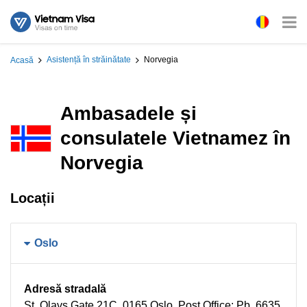
Asistență în străinătate
Norvegia
Acasă
Ambasadele și
consulatele Vietnamez în
Norvegia
Locații
Oslo
Adresă stradală
St. Olavs Gate 21C, 0165 Oslo. Post Office: Pb. 6635