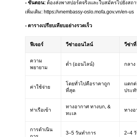
- ขั้นตอน:
ต้องส่งพาสปอร์ตจริงและใบสมัครไปยังสถา
เพิ่มเติม: https://vnembassy-oslo.mofa.gov.vn/en-us
- ตารางเปรียบเทียบอย่างรวดเร็ว
ฟีเจอร์
วีซ่าออนไลน์
วีซ่าท
ความ
ต่ำ (ออนไลน์)
กลาง 
พยายาม
โดยทั่วไปคือราคาถูก
แตกต่
ค่าใช้จ่าย
ที่สุด
ประทั
ทางอากาศ ทางบก, &
ท่าเรือเข้า
ทางอา
ทะเล
การดำเนิน
3–5 วันทำการ
2–4 ว
การ