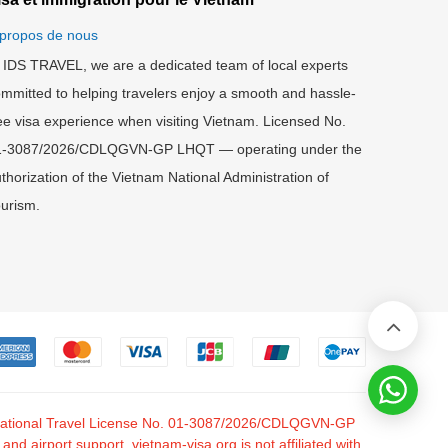
propos de nous
 IDS TRAVEL, we are a dedicated team of local experts
mmitted to helping travelers enjoy a smooth and hassle-
ee visa experience when visiting Vietnam. Licensed No.
1-3087/2026/CDLQGVN-GP LHQT — operating under the
thorization of the Vietnam National Administration of
urism.
nternational Travel License No. 01-3087/2026/CDLQGVN-GP
 airport support. vietnam-visa.org is not affiliated with