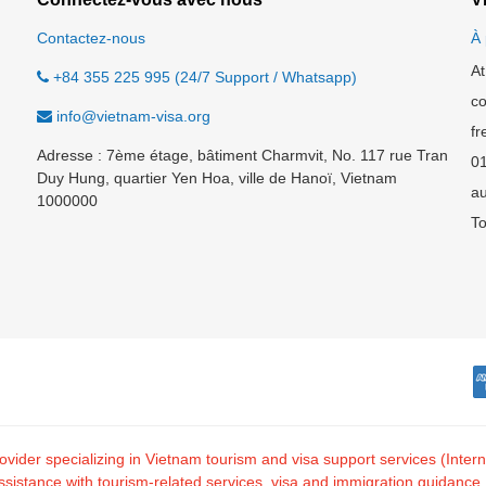
Contactez-nous
À 
At
+84 355 225 995 (24/7 Support / Whatsapp)
co
info@vietnam-visa.org
fr
Adresse : 7ème étage, bâtiment Charmvit, No. 117 rue Tran
0
Duy Hung, quartier Yen Hoa, ville de Hanoï, Vietnam
au
1000000
To
 provider specializing in Vietnam tourism and visa support services (I
tance with tourism-related services, visa and immigration guidance, and