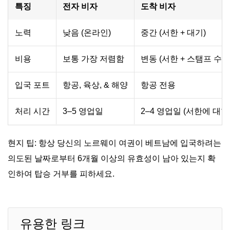
특징
전자 비자
도착 비자
노력
낮음 (온라인)
중간 (서한 + 대기)
비용
보통 가장 저렴함
변동 (서한 + 스탬프 수수
입국 포트
항공, 육상, & 해양
항공 전용
처리 시간
3–5 영업일
2–4 영업일 (서한에 대한
현지 팁: 항상 당신의 노르웨이 여권이 베트남에 입국하려는
의도된 날짜로부터 6개월 이상의 유효성이 남아 있는지 확
인하여 탑승 거부를 피하세요.
유용한 링크