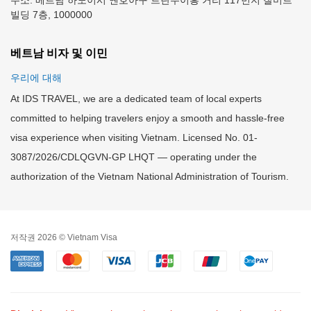
주소: 베트남 하노이시 옌호아구 트란두이흥 거리 117번지 찰미트
빌딩 7층, 1000000
베트남 비자 및 이민
우리에 대해
At IDS TRAVEL, we are a dedicated team of local experts
committed to helping travelers enjoy a smooth and hassle-free
visa experience when visiting Vietnam. Licensed No. 01-
3087/2026/CDLQGVN-GP LHQT — operating under the
authorization of the Vietnam National Administration of Tourism.
저작권 2026 © Vietnam Visa