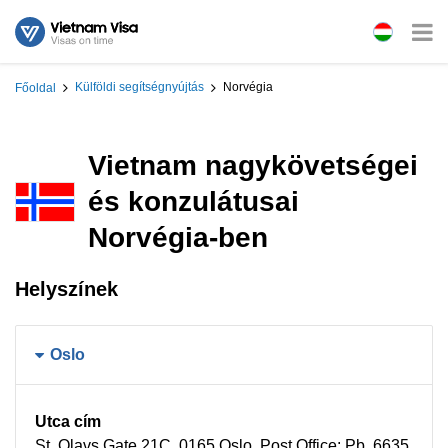
Külföldi segítségnyújtás
Norvégia
Főoldal
Vietnam nagykövetségei
és konzulátusai
Norvégia-ben
Helyszínek
Oslo
Utca cím
St. Olavs Gate 21C, 0165 Oslo. Post Office: Pb. 6635