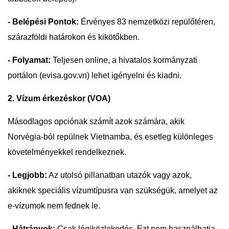
- Belépési Pontok:
Érvényes 83 nemzetközi repülőtéren,
szárazföldi határokon és kikötőkben.
- Folyamat:
Teljesen online, a hivatalos kormányzati
portálon (evisa.gov.vn) lehet igényelni és kiadni.
2. Vízum érkezéskor (VOA)
Másodlagos opciónak számít azok számára, akik
Norvégia-ból repülnek Vietnamba, és esetleg különleges
követelményekkel rendelkeznek.
- Legjobb:
Az utolsó pillanatban utazók vagy azok,
akiknek speciális vízumtípusra van szükségük, amelyet az
e-vízumok nem fednek le.
- Hátrányok:
Csak légiközlekedés. Ezt nem használhatja