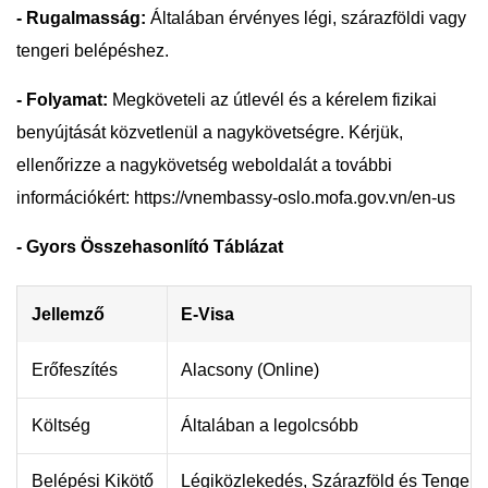
- Rugalmasság:
Általában érvényes légi, szárazföldi vagy
tengeri belépéshez.
- Folyamat:
Megköveteli az útlevél és a kérelem fizikai
benyújtását közvetlenül a nagykövetségre. Kérjük,
ellenőrizze a nagykövetség weboldalát a további
információkért: https://vnembassy-oslo.mofa.gov.vn/en-us
- Gyors Összehasonlító Táblázat
Jellemző
E-Visa
Erőfeszítés
Alacsony (Online)
Költség
Általában a legolcsóbb
Belépési Kikötő
Légiközlekedés, Szárazföld és Tenger