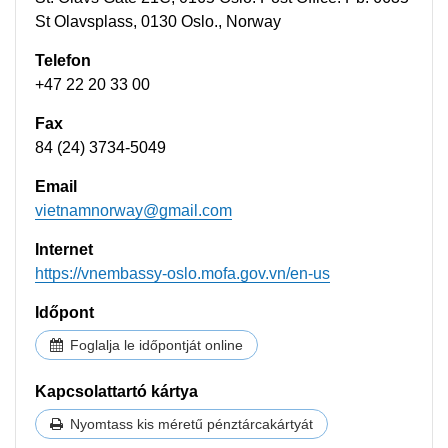
St Olavsplass, 0130 Oslo., Norway
Telefon
+47 22 20 33 00
Fax
84 (24) 3734-5049
Email
vietnamnorway@gmail.com
Internet
https://vnembassy-oslo.mofa.gov.vn/en-us
Időpont
Foglalja le időpontját online
Kapcsolattartó kártya
Nyomtass kis méretű pénztárcakártyát