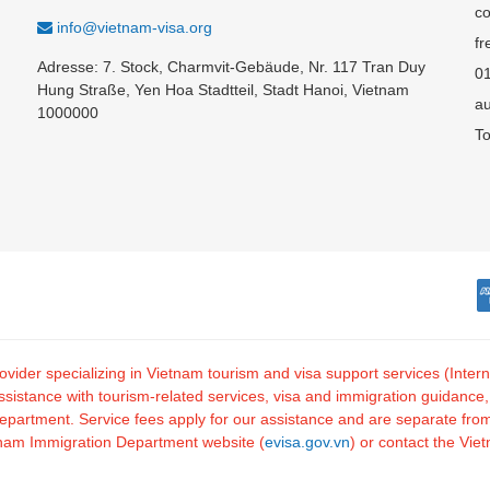
co
info@vietnam-visa.org
fr
Adresse: 7. Stock, Charmvit-Gebäude, Nr. 117 Tran Duy
0
Hung Straße, Yen Hoa Stadtteil, Stadt Hanoi, Vietnam
au
1000000
To
 provider specializing in Vietnam tourism and visa support services (I
tance with tourism-related services, visa and immigration guidance, and
artment. Service fees apply for our assistance and are separate from o
ietnam Immigration Department website (
evisa.gov.vn
) or contact the Vie