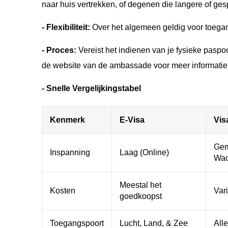
naar huis vertrekken, of degenen die langere of ges
- Flexibiliteit:
Over het algemeen geldig voor toegang
- Proces:
Vereist het indienen van je fysieke paspo
de website van de ambassade voor meer informatie:
- Snelle Vergelijkingstabel
Kenmerk
E-Visa
Vis
Gem
Inspanning
Laag (Online)
Wach
Meestal het
Kosten
Var
goedkoopst
Toegangspoort
Lucht, Land, & Zee
All