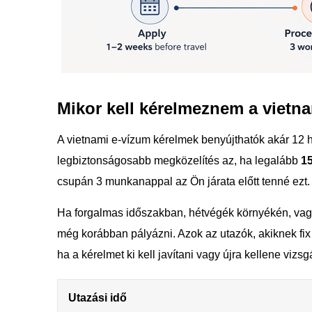
Mikor kell kérelmeznem a vietn
A vietnami e-vízum kérelmek benyújthatók akár 12 h
legbiztonságosabb megközelítés az, ha legalább
15
csupán 3 munkanappal az Ön járata előtt tenné ezt.
Ha forgalmas időszakban, hétvégék környékén, vagy
még korábban pályázni. Azok az utazók, akiknek fix 
ha a kérelmet ki kell javítani vagy újra kellene vizsgá
Utazási idő