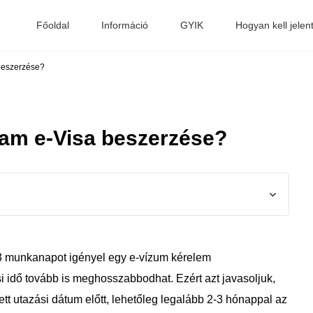
Főoldal
Információ
GYIK
Hogyan kell jelen
 beszerzése?
tnam e-Visa beszerzése?
 3 munkanapot igényel egy e-vízum kérelem
 idő tovább is meghosszabbodhat. Ezért azt javasoljuk,
ett utazási dátum előtt, lehetőleg legalább 2-3 hónappal az