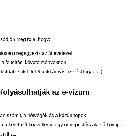
ződjön meg róla, hogy:
ntosan megegyezik az útlevelével
l a feltöltési követelményeknek
oldal csak hitel-/bankkártyás fizetést fogad el)
folyásolhatják az e-vízum
an számít, a hétvégék és a közünnepek
 a kérelmét közvetlenül egy ünnepi időszak előtt nyújtja
ámíthat.