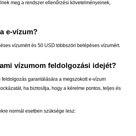
elelnek meg a rendszer ellenőrzési követelményeinek,
ta e-vízum?
péses vízumért és 50 USD többszöri belépéses vízumért.
nami vízumom feldolgozási idejét?
 feldolgozás garantálására a megszokott e-vízum
ckázatát, ha biztosítja, hogy a kérelme pontos, teljes és
kre normál esetben szüksége lesz: