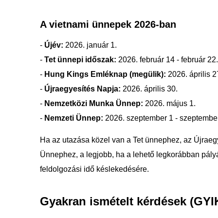
A vietnami ünnepek 2026-ban
-
Újév:
2026. január 1.
-
Tet ünnepi időszak:
2026. február 14 - február 22.
-
Hung Kings Emléknap (megülik):
2026. április 2
-
Újraegyesítés Napja:
2026. április 30.
-
Nemzetközi Munka Ünnep:
2026. május 1.
-
Nemzeti Ünnep:
2026. szeptember 1 - szeptember
Ha az utazása közel van a Tet ünnephez, az Újra
Ünnephez, a legjobb, ha a lehető legkorábban pályá
feldolgozási idő késlekedésére.
Gyakran ismételt kérdések (GYI