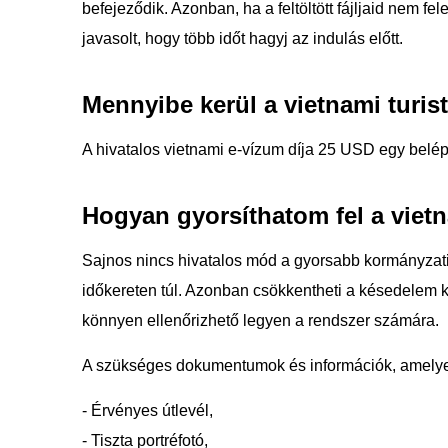
befejeződik. Azonban, ha a feltöltött fájljaid nem f
javasolt, hogy több időt hagyj az indulás előtt.
Mennyibe kerül a vietnami turis
A hivatalos vietnami e-vízum díja 25 USD egy belé
Hogyan gyorsíthatom fel a viet
Sajnos nincs hivatalos mód a gyorsabb kormányzati
időkereten túl. Azonban csökkentheti a késedelem ko
könnyen ellenőrizhető legyen a rendszer számára.
A szükséges dokumentumok és információk, amelye
- Érvényes útlevél,
- Tiszta portréfotó,