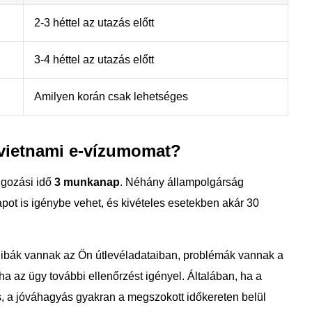
2-3 héttel az utazás előtt
3-4 héttel az utazás előtt
Amilyen korán csak lehetséges
a vietnami e-vízumomat?
lgozási idő
3 munkanap
. Néhány állampolgárság
ot is igénybe vehet, és kivételes esetekben akár 30
hibák vannak az Ön útlevéladataiban, problémák vannak a
ha az ügy további ellenőrzést igényel. Általában, ha a
 a jóváhagyás gyakran a megszokott időkereten belül