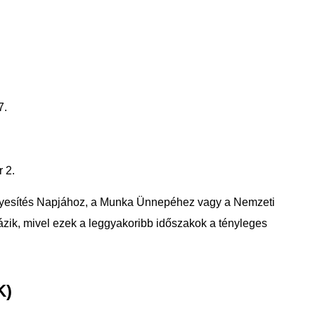
7.
 2.
egyesítés Napjához, a Munka Ünnepéhez vagy a Nemzeti
zik, mivel ezek a leggyakoribb időszakok a tényleges
K)