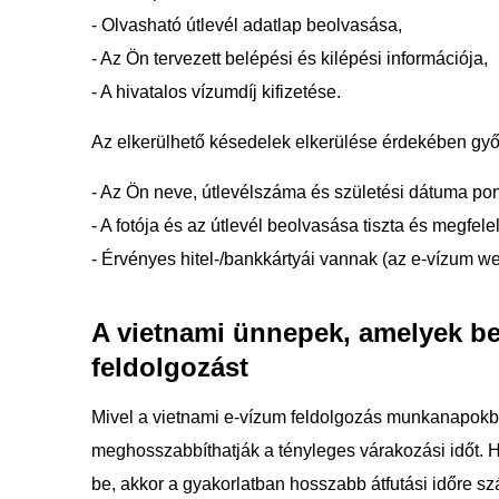
- Olvasható útlevél adatlap beolvasása,
- Az Ön tervezett belépési és kilépési információja,
- A hivatalos vízumdíj kifizetése.
Az elkerülhető késedelek elkerülése érdekében győ
- Az Ön neve, útlevélszáma és születési dátuma po
- A fotója és az útlevél beolvasása tiszta és megfele
- Érvényes hitel-/bankkártyái vannak (az e-vízum web
A vietnami ünnepek, amelyek be
feldolgozást
Mivel a vietnami e-vízum feldolgozás munkanapokb
meghosszabbíthatják a tényleges várakozási időt. Ha
be, akkor a gyakorlatban hosszabb átfutási időre sz