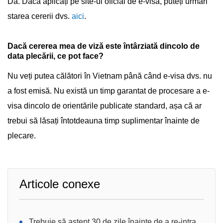
Da. Dacă aplicați pe site-ul oficial de e-visa, puteți urmări
starea cererii dvs.
aici
.
Dacă cererea mea de viză este întârziată dincolo de
data plecării, ce pot face?
Nu veți putea călători în Vietnam până când e-visa dvs. nu
a fost emisă. Nu există un timp garantat de procesare a e-
visa dincolo de orientările publicate standard, așa că ar
trebui să lăsați întotdeauna timp suplimentar înainte de
plecare.
Articole conexe
Trebuie să aștept 30 de zile înainte de a re-intra