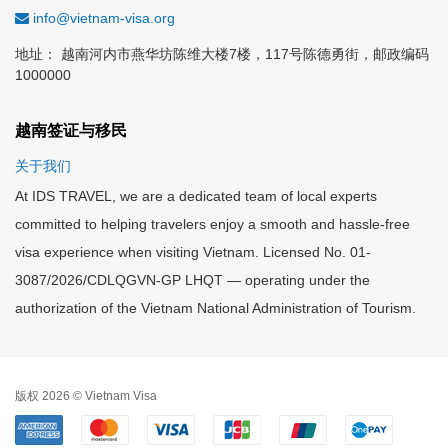
info@vietnam-visa.org
地址： 越南河内市燕华坊陈维大楼7楼，117号陈德勇街，邮政编码
1000000
越南签证与移民
关于我们
At IDS TRAVEL, we are a dedicated team of local experts
committed to helping travelers enjoy a smooth and hassle-free
visa experience when visiting Vietnam. Licensed No. 01-
3087/2026/CDLQGVN-GP LHQT — operating under the
authorization of the Vietnam National Administration of Tourism.
版权 2026 © Vietnam Visa