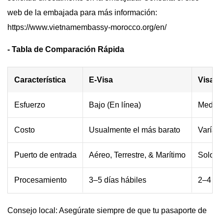
web de la embajada para más información:
https://www.vietnamembassy-morocco.org/en/
- Tabla de Comparación Rápida
Característica
E-Visa
Visa a
Esfuerzo
Bajo (En línea)
Medio 
Costo
Usualmente el más barato
Varía 
Puerto de entrada
Aéreo, Terrestre, & Marítimo
Solo 
Procesamiento
3–5 días hábiles
2–4 dí
Consejo local: Asegúrate siempre de que tu pasaporte de