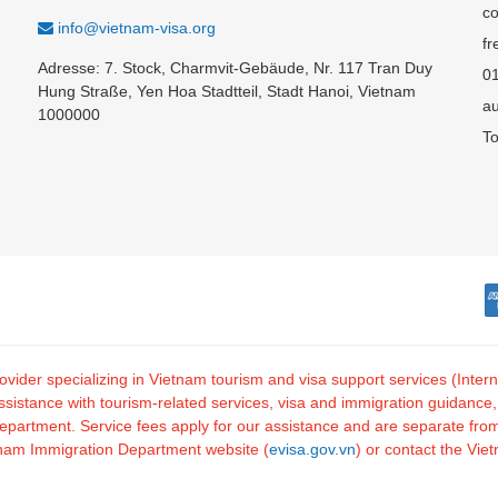
co
info@vietnam-visa.org
fr
Adresse: 7. Stock, Charmvit-Gebäude, Nr. 117 Tran Duy
0
Hung Straße, Yen Hoa Stadtteil, Stadt Hanoi, Vietnam
au
1000000
To
 provider specializing in Vietnam tourism and visa support services (I
tance with tourism-related services, visa and immigration guidance, and
artment. Service fees apply for our assistance and are separate from o
ietnam Immigration Department website (
evisa.gov.vn
) or contact the Vie