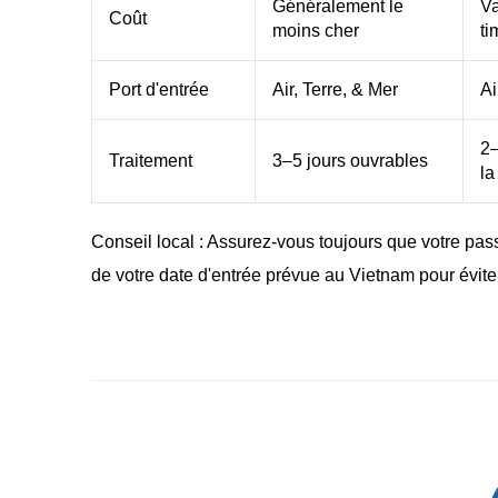
Généralement le
Va
Coût
moins cher
ti
Port d'entrée
Air, Terre, & Mer
Ai
2–
Traitement
3–5 jours ouvrables
la
Conseil local : Assurez-vous toujours que votre pass
de votre date d'entrée prévue au Vietnam pour évite