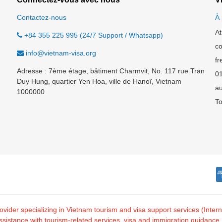
Contactez-nous
À 
At
+84 355 225 995 (24/7 Support / Whatsapp)
co
info@vietnam-visa.org
fr
Adresse : 7ème étage, bâtiment Charmvit, No. 117 rue Tran
0
Duy Hung, quartier Yen Hoa, ville de Hanoï, Vietnam
au
1000000
To
 provider specializing in Vietnam tourism and visa support services (I
tance with tourism-related services, visa and immigration guidance, and