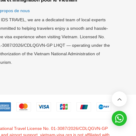
propos de nous
 IDS TRAVEL, we are a dedicated team of local experts
mmitted to helping travelers enjoy a smooth and hassle-
ee visa experience when visiting Vietnam. Licensed No.
1-3087/2026/CDLQGVN-GP LHQT — operating under the
thorization of the Vietnam National Administration of
urism.
nternational Travel License No. 01-3087/2026/CDLQGVN-GP
 airport support. vietnam-visa.org is not affiliated with