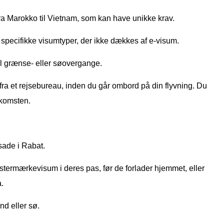
ra Marokko til Vietnam, som kan have unikke krav.
specifikke visumtyper, der ikke dækkes af e-visum.
til grænse- eller søovergange.
a et rejsebureau, inden du går ombord på din flyvning. Du
nkomsten.
sade i Rabat.
istermærkevisum i deres pas, før de forlader hjemmet, eller
.
and eller sø.