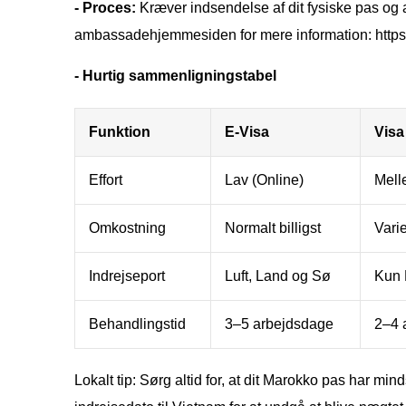
- Proces:
Kræver indsendelse af dit fysiske pas og 
ambassadehjemmesiden for mere information: http
- Hurtig sammenligningstabel
Funktion
E-Visa
Visa
Effort
Lav (Online)
Mell
Omkostning
Normalt billigst
Varie
Indrejseport
Luft, Land og Sø
Kun 
Behandlingstid
3–5 arbejdsdage
2–4 
Lokalt tip: Sørg altid for, at dit Marokko pas har mi