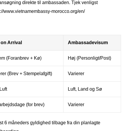
ansøgning direkte til ambassaden. Tjek venligst
s://www.vietnamembassy-morocco.org/en/
 on Arrival
Ambassadevisum
em (Foranbrev + Kø)
Høj (Personligt/Post)
rer (Brev + Stempelafgift)
Varierer
Luft
Luft, Land og Sø
arbejdsdage (for brev)
Varierer
ndst 6 måneders gyldighed tilbage fra din planlagte