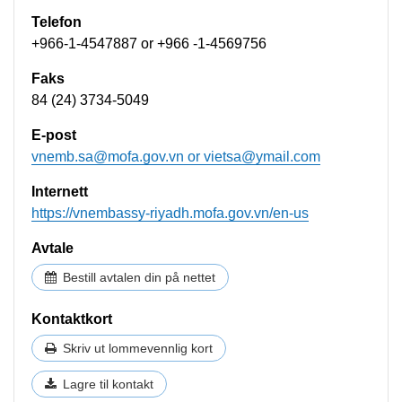
Telefon
+966-1-4547887 or +966 -1-4569756
Faks
84 (24) 3734-5049
E-post
vnemb.sa@mofa.gov.vn
or
vietsa@ymail.com
Internett
https://vnembassy-riyadh.mofa.gov.vn/en-us
Avtale
Bestill avtalen din på nettet
Kontaktkort
Skriv ut lommevennlig kort
Lagre til kontakt