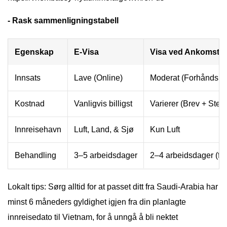
- Rask sammenligningstabell
Egenskap
E-Visa
Visa ved Ankomst
Innsats
Lave (Online)
Moderat (Forhåndsbr
Kostnad
Vanligvis billigst
Varierer (Brev + Stem
Innreisehavn
Luft, Land, & Sjø
Kun Luft
Behandling
3–5 arbeidsdager
2–4 arbeidsdager (for
Lokalt tips: Sørg alltid for at passet ditt fra Saudi-Arabia har
minst 6 måneders gyldighet igjen fra din planlagte
innreisedato til Vietnam, for å unngå å bli nektet