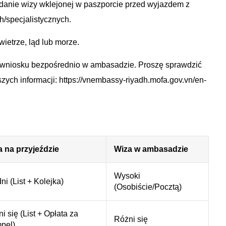
adanie wizy wklejonej w paszporcie przed wyjazdem z
h/specjalistycznych.
etrze, ląd lub morze.
 wniosku bezpośrednio w ambasadzie. Proszę sprawdzić
ych informacji: https://vnembassy-riyadh.mofa.gov.vn/en-
a na przyjeździe
Wiza w ambasadzie
Wysoki
ni (List + Kolejka)
(Osobiście/Pocztą)
i się (List + Opłata za
Różni się
pel)