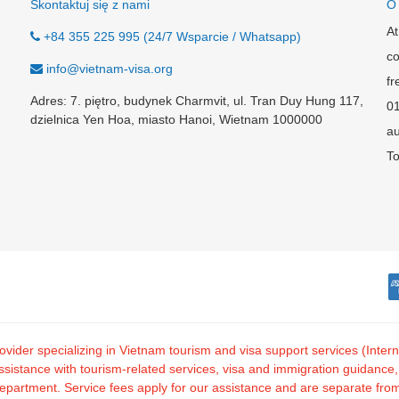
Skontaktuj się z nami
O
At
+84 355 225 995 (24/7 Wsparcie / Whatsapp)
co
info@vietnam-visa.org
fr
Adres: 7. piętro, budynek Charmvit, ul. Tran Duy Hung 117,
0
dzielnica Yen Hoa, miasto Hanoi, Wietnam 1000000
au
To
 provider specializing in Vietnam tourism and visa support services (I
tance with tourism-related services, visa and immigration guidance, and
artment. Service fees apply for our assistance and are separate from o