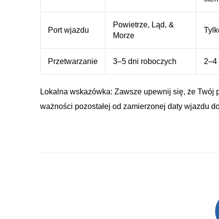
Powietrze, Ląd, &
Port wjazdu
Tylk
Morze
Przetwarzanie
3–5 dni roboczych
2–4 
Lokalna wskazówka: Zawsze upewnij się, że Twój p
ważności pozostałej od zamierzonej daty wjazdu d