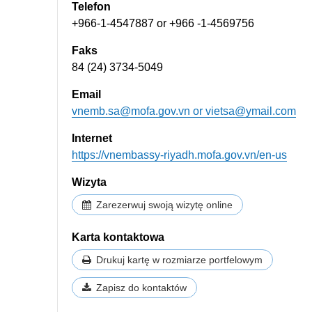
Telefon
+966-1-4547887 or +966 -1-4569756
Faks
84 (24) 3734-5049
Email
vnemb.sa@mofa.gov.vn
or
vietsa@ymail.com
Internet
https://vnembassy-riyadh.mofa.gov.vn/en-us
Wizyta
Zarezerwuj swoją wizytę online
Karta kontaktowa
Drukuj kartę w rozmiarze portfelowym
Zapisz do kontaktów