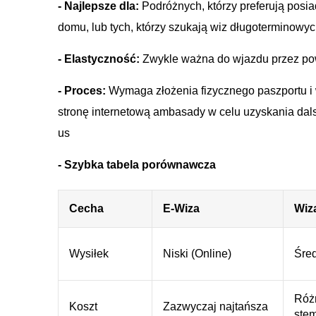
- Najlepsze dla:
Podróżnych, którzy preferują posi
domu, lub tych, którzy szukają wiz długoterminowyc
- Elastyczność:
Zwykle ważna do wjazdu przez powi
- Proces:
Wymaga złożenia fizycznego paszportu i
stronę internetową ambasady w celu uzyskania dalsz
us
- Szybka tabela porównawcza
Cecha
E-Wiza
Wiz
Wysiłek
Niski (Online)
Śred
Różn
Koszt
Zazwyczaj najtańsza
stem