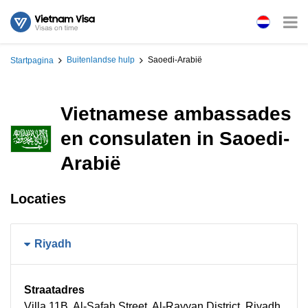
Buitenlandse hulp
Saoedi-Arabië
Startpagina
Vietnamese ambassades
en consulaten in Saoedi-
Arabië
Locaties
Riyadh
Straatadres
Villa 11B, Al-Safah Street, Al-Rayyan District, Riyadh,