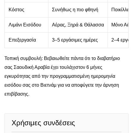
Κόστος
Συνήθως η πιο φθηνή
Ποικίλλει
Λιμάνι Εισόδου
Αέρας, Ξηρά & Θάλασσα
Μόνο Αέρ
Επεξεργασία
3–5 εργάσιμες ημέρες
2–4 εργάσ
Τοπική συμβουλή: Βεβαιωθείτε πάντα ότι το διαβατήριο
σας Σαουδική Αραβία έχει τουλάχιστον 6 μήνες
εγκυρότητας από την προγραμματισμένη ημερομηνία
εισόδου σας στο Βιετνάμ για να αποφύγετε την άρνηση
επιβίβασης.
Χρήσιμες συνδέσεις