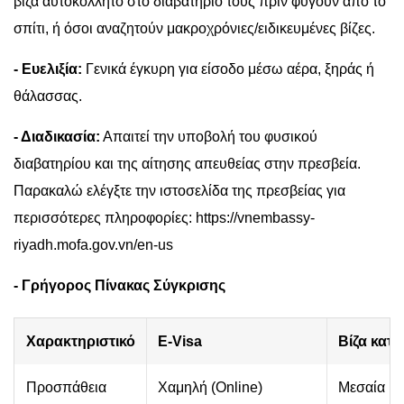
βίζα αυτοκόλλητο στο διαβατήριό τους πριν φύγουν από το
σπίτι, ή όσοι αναζητούν μακροχρόνιες/ειδικευμένες βίζες.
- Ευελιξία:
Γενικά έγκυρη για είσοδο μέσω αέρα, ξηράς ή
θάλασσας.
- Διαδικασία:
Απαιτεί την υποβολή του φυσικού
διαβατηρίου και της αίτησης απευθείας στην πρεσβεία.
Παρακαλώ ελέγξτε την ιστοσελίδα της πρεσβείας για
περισσότερες πληροφορίες: https://vnembassy-
riyadh.mofa.gov.vn/en-us
- Γρήγορος Πίνακας Σύγκρισης
Χαρακτηριστικό
E-Visa
Βίζα κατά
Προσπάθεια
Χαμηλή (Online)
Μεσαία (Π