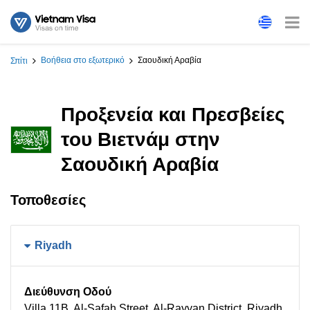
Βοήθεια στο εξωτερικό
Σαουδική Αραβία
Σπίτι
Προξενεία και Πρεσβείες
του Βιετνάμ στην
Σαουδική Αραβία
Τοποθεσίες
Riyadh
Διεύθυνση Οδού
Villa 11B, Al-Safah Street, Al-Rayyan District, Riyadh,