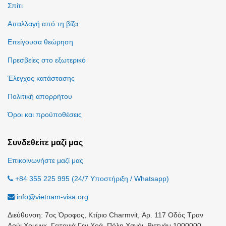
Σπίτι
Απαλλαγή από τη βίζα
Επείγουσα θεώρηση
Πρεσβείες στο εξωτερικό
Έλεγχος κατάστασης
Πολιτική απορρήτου
Όροι και προϋποθέσεις
Συνδεθείτε μαζί μας
Επικοινωνήστε μαζί μας
+84 355 225 995 (24/7 Υποστήριξη / Whatsapp)
info@vietnam-visa.org
Διεύθυνση: 7ος Όροφος, Κτίριο Charmvit, Αρ. 117 Οδός Τραν
Δούι Χουνγκ, Γειτονιά Γεν Χοά, Πόλη Χανόι, Βιετνάμ 1000000