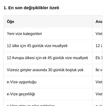
1. En son değişiklikler özeti
Öğe
Ana d
Yeni vize kategorileri
Vietna
12 ülke için 45 günlük vize muafiyeti
12 ülk
12 Avrupa ülkesi için ek 45 günlük vize muafiyeti
Ek 12 
Vizesiz girişler arasında 30 günlük boşluk yok
İki vi
e-Vize uygunluğu
Vietna
e-Vize geçerliliği
Vietna