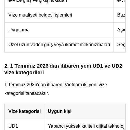
e-Vize giriş ve çıkış noktaları
e-vize
Vize muafiyeti belgesi işlemleri
Bazı g
Uygulama
Aşım, 
Özel uzun vadeli giriş veya ikamet mekanizmaları
Seçile
2. 1 Temmuz 2026'dan itibaren yeni UĐ1 ve UĐ2
vize kategorileri
1 Temmuz 2026'dan itibaren, Vietnam iki yeni vize
kategorisi tanıtacaktır.
Vize kategorisi
Uygun kişi
UĐ1
Yabancı yüksek kaliteli dijital teknoloji