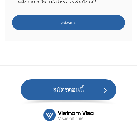
หลังจาก 5 วัน: เมื่อไหร่ควรเริ่มกังวล?
ดูทั้งหมด
สมัครตอนนี้