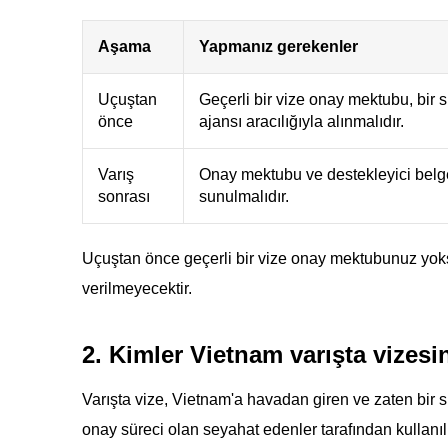
Aşama
Yapmanız gerekenler
Uçuştan
Geçerli bir vize onay mektubu, bir s
önce
ajansı aracılığıyla alınmalıdır.
Varış
Onay mektubu ve destekleyici belg
sonrası
sunulmalıdır.
Uçuştan önce geçerli bir vize onay mektubunuz yoks
verilmeyecektir.
2. Kimler Vietnam varışta vizesi
Varışta vize, Vietnam'a havadan giren ve zaten bir
onay süreci olan seyahat edenler tarafından kullanılı